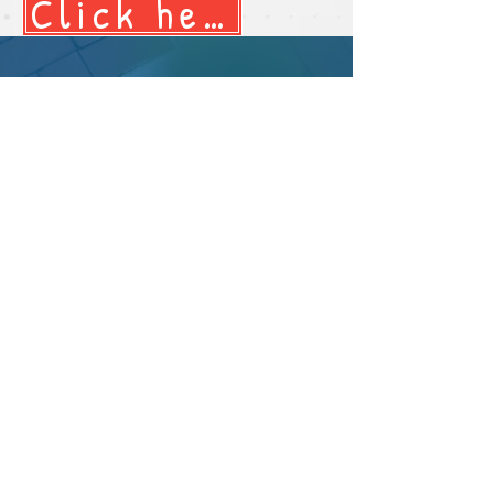
Click here to vote
Email :
epac.assumption@gmail.com
Telephone :
0-2630-7111-20
Department Extensions
EP Thai Teacher ext. 131,132
EP Personnel Office ext. 122
EP Discipline Office ext. 366
Academic Office ext. 427